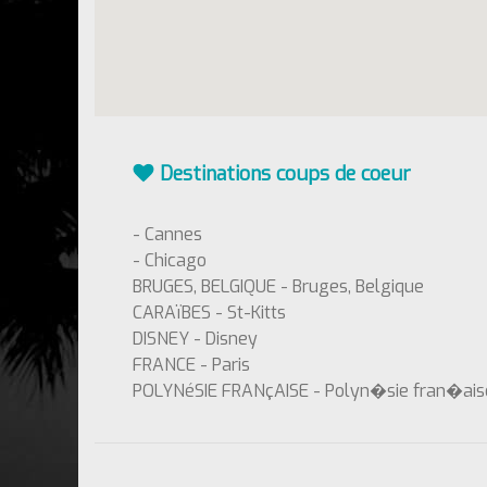
Destinations coups de coeur
- Cannes
- Chicago
BRUGES, BELGIQUE - Bruges, Belgique
CARAïBES - St-Kitts
DISNEY - Disney
FRANCE - Paris
POLYNéSIE FRANçAISE - Polyn�sie fran�ais