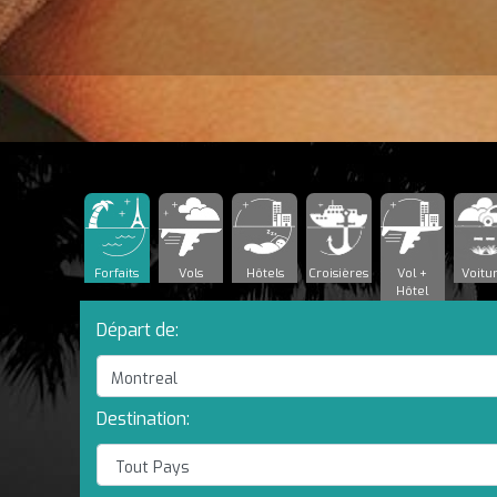
Forfaits
Vols
Hôtels
Croisières
Vol +
Voitu
Hôtel
Départ de:
Destination: