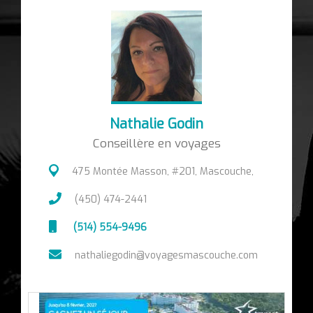
Nathalie Godin
Conseillère en voyages
475 Montée Masson, #201, Mascouche,
(450) 474-2441
(514) 554-9496
nathaliegodin@voyagesmascouche.com